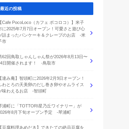
最近の投稿
【Cafe PocoLoco（カフェ ポコロコ）】米子
市に2025年7月7日オープン！可愛さと遊び心
が詰まったパンケーキ＆クレープのお店 -米
子市
第62回鳥取しゃんしゃん祭が2026年8月13日〜
14日開催されます！ -鳥取市
【達み庵】智頭町に2026年2月9日オープン！
ふわとろの天美卵のだし巻き卵やオムライス
が味わえるお店 -智頭町
琴浦町に「TOTTORI星乃丘ワイナリー」が
2026年8月下旬オープン予定 -琴浦町
【豆腐料理あめだき】できたての絶品豆腐を