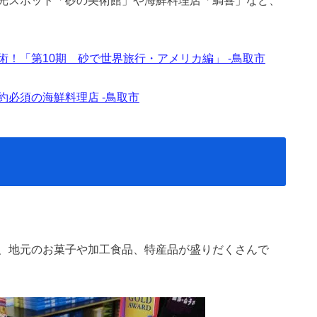
！「第10期 砂で世界旅行・アメリカ編」 -鳥取市
必須の海鮮料理店 -鳥取市
、地元のお菓子や加工食品、特産品が盛りだくさんで