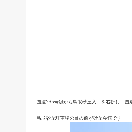
国道265号線から鳥取砂丘入口を右折し、国道
鳥取砂丘駐車場の目の前が砂丘会館です。