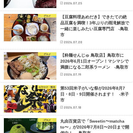
2026.07.25
グルメ
【豆腐料理あめだき】できたての絶
品豆腐を満喫！3年ぶりの雨滝解放で
一緒に楽しみたい豆腐専門店 -鳥取
市
2026.07.20
グルメ
【粋麺せんじゅ 鳥取店】鳥取市に
2026年6月1日オープン！マシマシで
満腹になる二郎系ラーメン -鳥取市
2026.07.19
おでかけ・観光
第53回米子がいな祭が2026年8月7
日・8日・9日開催されます！ -米子
市
2026.07.18
グルメ
丸由百貨店で「Sweetin〜matcha
to〜」が2026年7月8日〜20日まで開