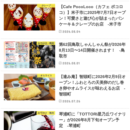
クレープ
【Cafe PocoLoco（カフェ ポコロ
コ）】米子市に2025年7月7日オープ
ン！可愛さと遊び心が詰まったパン
ケーキ＆クレープのお店 -米子市
2026.08.04
おでかけ・観光
第62回鳥取しゃんしゃん祭が2026年
8月13日〜14日開催されます！ -鳥
取市
2026.08.01
オムライス
【達み庵】智頭町に2026年2月9日オ
ープン！ふわとろの天美卵のだし巻
き卵やオムライスが味わえるお店 -
智頭町
2026.07.26
おでかけ・観光
琴浦町に「TOTTORI星乃丘ワイナリ
ー」が2026年8月下旬オープン予
定 -琴浦町