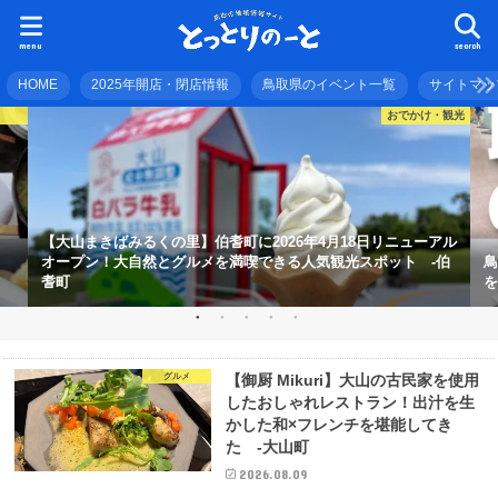
menu
search
HOME
2025年開店・閉店情報
鳥取県のイベント一覧
サイトマッ
め
おでかけ・観光
【大山まきばみるくの里】伯耆町に2026年4月18日リニューアル
オープン！大自然とグルメを満喫できる人気観光スポット -伯
鳥
耆町
を
グルメ
【御厨 Mikuri】大山の古民家を使用
したおしゃれレストラン！出汁を生
かした和×フレンチを堪能してき
た -大山町
2026.08.09