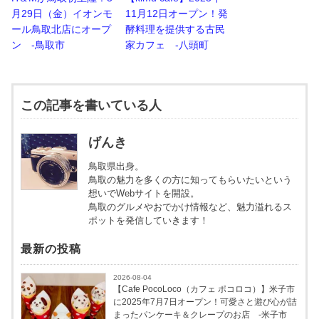
月29日（金）イオンモ
11月12日オープン！発
ール鳥取北店にオープ
酵料理を提供する古民
ン -鳥取市
家カフェ -八頭町
この記事を書いている人
げんき
鳥取県出身。
鳥取の魅力を多くの方に知ってもらいたいという
想いでWebサイトを開設。
鳥取のグルメやおでかけ情報など、魅力溢れるス
ポットを発信していきます！
最新の投稿
2026-08-04
【Cafe PocoLoco（カフェ ポコロコ）】米子市
に2025年7月7日オープン！可愛さと遊び心が詰
まったパンケーキ＆クレープのお店 -米子市