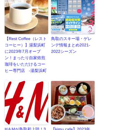
【Rest Coffee（レスト
鳥取のスキー場・ゲレ
コーヒー）】湯梨浜町
ンデ情報まとめ2021-
に2023年7月オープ
2022シーズン
ン！まったり自家焙煎
珈琲をいただけるコー
ヒー専門店 -湯梨浜町
H＆Mが鳥取初上陸！3
【kimu cafe】2023年