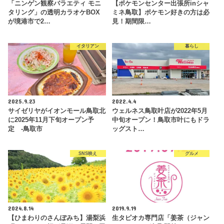
「ニンゲン観察バラエティ モニ
【ポケモンセンター出張所inシャ
タリング」の透明カラオケBOX
ミネ鳥取】ポケモン好きの方は必
が境港市で2…
見！期間限…
イタリアン
暮らし
2025.9.23
2022.4.4
サイゼリヤがイオンモール鳥取北
ウェルネス鳥取叶店が2022年5月
に2025年11月下旬オープン予
中旬オープン！鳥取市叶にもドラ
定 -鳥取市
ッグスト…
SNS映え
グルメ
2024.8.14
2019.9.19
【ひまわりのさんぽみち】湯梨浜
生タピオカ専門店「姜茶（ジャン