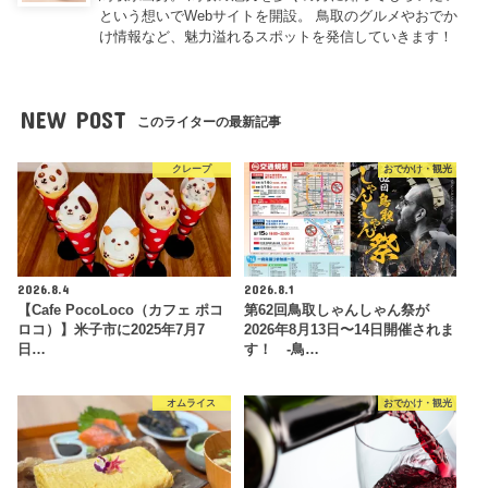
という想いでWebサイトを開設。 鳥取のグルメやおでか
け情報など、魅力溢れるスポットを発信していきます！
NEW POST
このライターの最新記事
クレープ
おでかけ・観光
2026.8.4
2026.8.1
【Cafe PocoLoco（カフェ ポコ
第62回鳥取しゃんしゃん祭が
ロコ）】米子市に2025年7月7
2026年8月13日〜14日開催されま
日…
す！ -鳥…
オムライス
おでかけ・観光