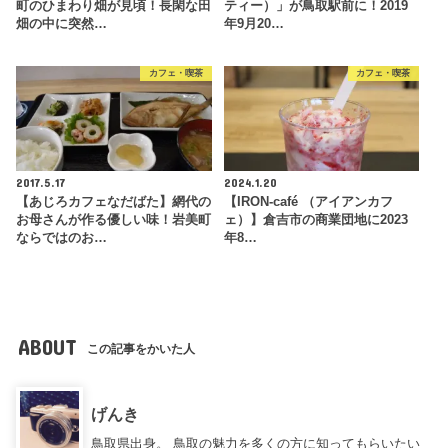
町のひまわり畑が見頃！長閑な田
ティー）」が鳥取駅前に！2019
畑の中に突然…
年9月20…
カフェ・喫茶
カフェ・喫茶
2017.5.17
2024.1.20
【あじろカフェなだばた】網代の
【IRON-café （アイアンカフ
お母さんが作る優しい味！岩美町
ェ）】倉吉市の商業団地に2023
ならではのお…
年8…
ABOUT
この記事をかいた人
げんき
鳥取県出身。 鳥取の魅力を多くの方に知ってもらいたい