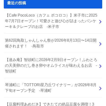
最近の投稿
【Cafe PocoLoco（カフェ ポコロコ）】米子市に2025
年7月7日オープン！可愛さと遊び心が詰まったパンケ
ーキ＆クレープのお店 -米子市
第62回鳥取しゃんしゃん祭が2026年8月13日〜14日開
催されます！ -鳥取市
【達み庵】智頭町に2026年2月9日オープン！ふわとろ
の天美卵のだし巻き卵やオムライスが味わえるお店 -
智頭町
琴浦町に「TOTTORI星乃丘ワイナリー」が2026年8月
下旬オープン予定 -琴浦町
【豆腐料理あめだき】できたての絶品豆腐を満喫！3