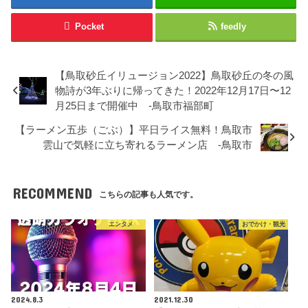
Pocket
feedly
【鳥取砂丘イリュージョン2022】鳥取砂丘の冬の風
物詩が3年ぶりに帰ってきた！2022年12月17日〜12
月25日まで開催中 -鳥取市福部町
【ラーメン五歩（ごぶ）】平日ライス無料！鳥取市
雲山で気軽に立ち寄れるラーメン店 -鳥取市
RECOMMEND
こちらの記事も人気です。
エンタメ
おでかけ・観光
2024.8.3
2021.12.30