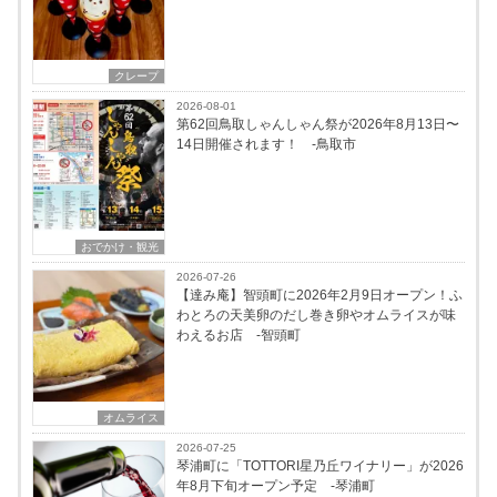
クレープ
2026-08-01
第62回鳥取しゃんしゃん祭が2026年8月13日〜
14日開催されます！ -鳥取市
おでかけ・観光
2026-07-26
【達み庵】智頭町に2026年2月9日オープン！ふ
わとろの天美卵のだし巻き卵やオムライスが味
わえるお店 -智頭町
オムライス
2026-07-25
琴浦町に「TOTTORI星乃丘ワイナリー」が2026
年8月下旬オープン予定 -琴浦町