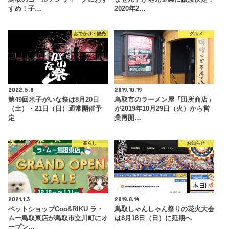
すめ！子…
2020年2…
おでかけ・観光
グルメ
2022.5.8
2019.10.19
第49回米子がいな祭は8月20日
鳥取市のラーメン屋「田所商店」
（土）・21日（日）通常開催予
が2019年10月29日（火）から営
定
業再開…
暮らし
お知らせ
2021.1.3
2019.8.14
ペットショップCoo&RIKU ラ・
鳥取しゃんしゃん祭りの花火大会
ムー鳥取東店が鳥取市立川町にオ
は8月18日（日）に延期へ
ープン…