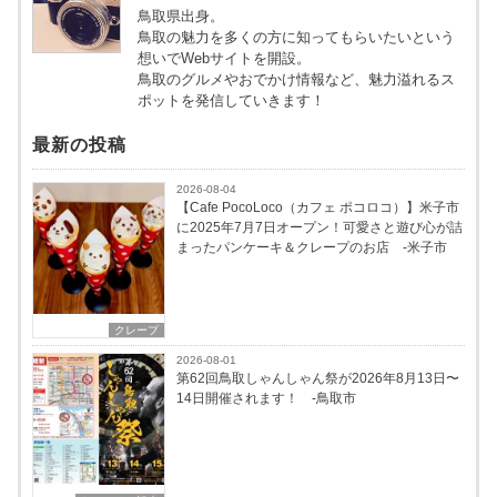
鳥取県出身。
鳥取の魅力を多くの方に知ってもらいたいという
想いでWebサイトを開設。
鳥取のグルメやおでかけ情報など、魅力溢れるス
ポットを発信していきます！
最新の投稿
2026-08-04
【Cafe PocoLoco（カフェ ポコロコ）】米子市
に2025年7月7日オープン！可愛さと遊び心が詰
まったパンケーキ＆クレープのお店 -米子市
クレープ
2026-08-01
第62回鳥取しゃんしゃん祭が2026年8月13日〜
14日開催されます！ -鳥取市