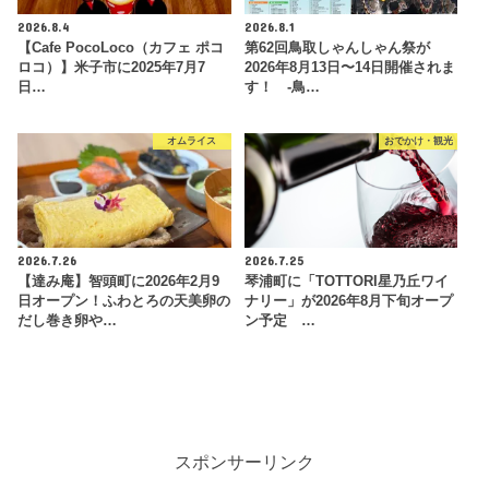
2026.8.4
2026.8.1
【Cafe PocoLoco（カフェ ポコ
第62回鳥取しゃんしゃん祭が
ロコ）】米子市に2025年7月7
2026年8月13日〜14日開催されま
日…
す！ -鳥…
オムライス
おでかけ・観光
2026.7.26
2026.7.25
【達み庵】智頭町に2026年2月9
琴浦町に「TOTTORI星乃丘ワイ
日オープン！ふわとろの天美卵の
ナリー」が2026年8月下旬オープ
だし巻き卵や…
ン予定 …
スポンサーリンク