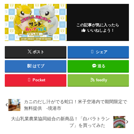
この記事が気に入ったら
いいねしよう！
ポスト
シェア
はてブ
送る
Pocket
feedly
カニのだし汁がでる蛇口！米子空港内で期間限定で
無料提供 -境港市
大山乳業農業協同組合の新商品！「白バラトラン
プ」を買ってみた