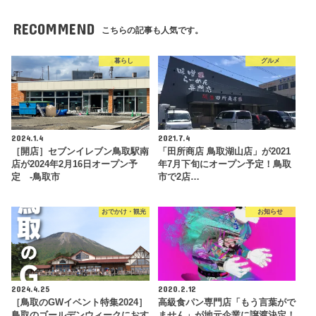
RECOMMEND
こちらの記事も人気です。
暮らし
グルメ
2024.1.4
2021.7.4
［開店］セブンイレブン鳥取駅南
「田所商店 鳥取湖山店」が2021
店が2024年2月16日オープン予
年7月下旬にオープン予定！鳥取
定 -鳥取市
市で2店…
おでかけ・観光
お知らせ
2024.4.25
2020.2.12
［鳥取のGWイベント特集2024］
高級食パン専門店「もう言葉がで
鳥取のゴールデンウィークにおす
ません」が地元企業に譲渡決定！