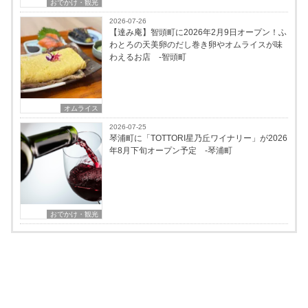
おでかけ・観光
2026-07-26
【達み庵】智頭町に2026年2月9日オープン！ふ
わとろの天美卵のだし巻き卵やオムライスが味
わえるお店 -智頭町
オムライス
2026-07-25
琴浦町に「TOTTORI星乃丘ワイナリー」が2026
年8月下旬オープン予定 -琴浦町
おでかけ・観光