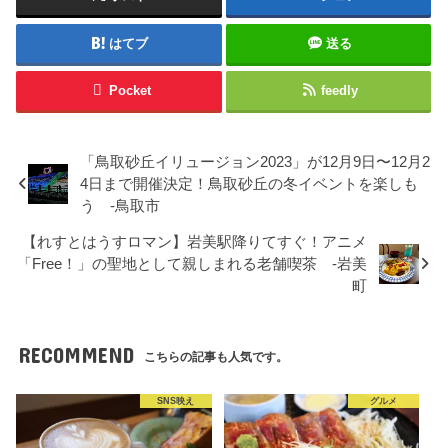
はてブ
送る
Pocket
feedly
「鳥取砂丘イリュージョン2023」が12月9日〜12月2
4日まで開催決定！鳥取砂丘の冬イベントを楽しも
う -鳥取市
【れすとはうすロマン】岩美駅降りてすぐ！アニメ
「Free！」の聖地として親しまれる老舗喫茶 -岩美
町
RECOMMEND
こちらの記事も人気です。
SNS映え
グルメ