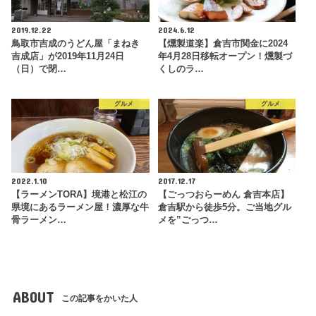
2019.12.22
2024.6.12
鳥取市吉成のうどん屋「まねき
【燻製道楽】倉吉市関金に2024
吉成店」が2019年11月24日
年4月28日移転オープン！燻製づ
（日）で閉…
くしのラ…
グルメ
グルメ
2022.1.10
2017.12.17
【ラーメンTORA】境港と松江の
【ごっつおらーめん 倉吉本店】
県境にあるラーメン屋！濃厚な牛
倉吉駅から徒歩5分。ご当地グル
骨ラーメン…
メを”ごっつ…
ABOUT
この記事をかいた人