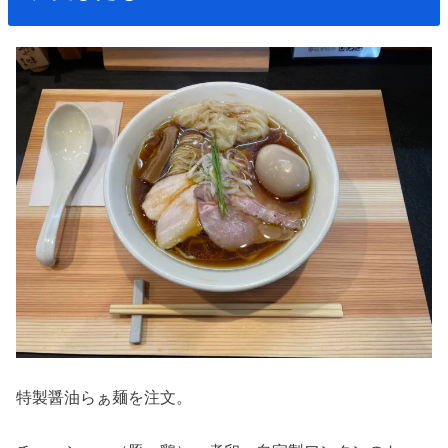
特製醤油らぁ麺を注文。