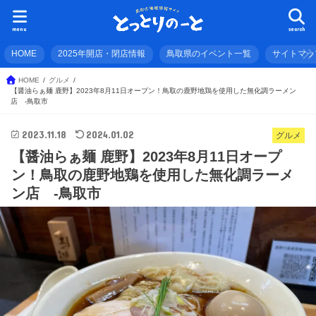
menu
search
HOME
2025年開店・閉店情報
鳥取県のイベント一覧
サイトマッ
HOME
グルメ
【醤油らぁ麺 鹿野】2023年8月11日オープン！鳥取の鹿野地鶏を使用した無化調ラーメン
店 -鳥取市
2023.11.18
2024.01.02
グルメ
【醤油らぁ麺 鹿野】2023年8月11日オープ
ン！鳥取の鹿野地鶏を使用した無化調ラーメ
ン店 -鳥取市