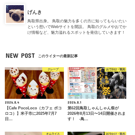
げんき
鳥取県出身。 鳥取の魅力を多くの方に知ってもらいたい
という想いでWebサイトを開設。 鳥取のグルメやおでか
け情報など、魅力溢れるスポットを発信していきます！
NEW POST
このライターの最新記事
クレープ
おでかけ・観光
2026.8.4
2026.8.1
【Cafe PocoLoco（カフェ ポコ
第62回鳥取しゃんしゃん祭が
ロコ）】米子市に2025年7月7
2026年8月13日〜14日開催されま
日…
す！ -鳥…
オムライス
おでかけ・観光