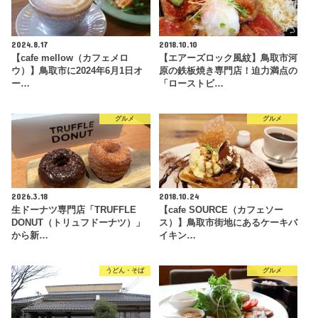
2024.8.17
2018.10.10
【cafe mellow（カフェメロ
【エアーズロック風紋】鳥取市河
ウ）】鳥取市に2024年6月1日オ
原の鉄板焼き専門店！迫力満点の
ー…
「ローストビ…
グルメ
グルメ
2026.3.18
2018.10.24
生ドーナツ専門店「TRUFFLE
【cafe SOURCE（カフェソー
DONUT（トリュフドーナツ）」
ス）】鳥取市街地にあるケーキバ
から新…
イキン…
うどん・そば
グルメ