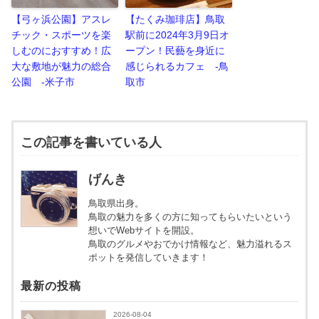
【弓ヶ浜公園】アスレ
【たくみ珈琲店】鳥取
チック・スポーツを楽
駅前に2024年3月9日オ
しむのにおすすめ！広
ープン！民藝を身近に
大な敷地が魅力の総合
感じられるカフェ -鳥
公園 -米子市
取市
この記事を書いている人
げんき
鳥取県出身。
鳥取の魅力を多くの方に知ってもらいたいという
想いでWebサイトを開設。
鳥取のグルメやおでかけ情報など、魅力溢れるス
ポットを発信していきます！
最新の投稿
2026-08-04