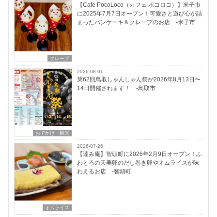
【Cafe PocoLoco（カフェ ポコロコ）】米子市
に2025年7月7日オープン！可愛さと遊び心が詰
まったパンケーキ＆クレープのお店 -米子市
クレープ
2026-08-01
第62回鳥取しゃんしゃん祭が2026年8月13日〜
14日開催されます！ -鳥取市
おでかけ・観光
2026-07-26
【達み庵】智頭町に2026年2月9日オープン！ふ
わとろの天美卵のだし巻き卵やオムライスが味
わえるお店 -智頭町
オムライス