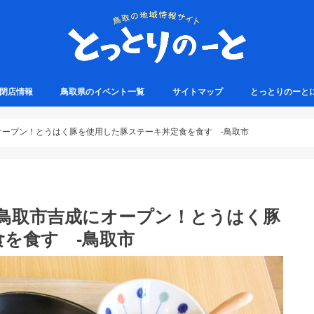
・閉店情報
鳥取県のイベント一覧
サイトマップ
とっとりのーと
オープン！とうはく豚を使用した豚ステーキ丼定食を食す -鳥取市
】鳥取市吉成にオープン！とうはく豚
を食す -鳥取市