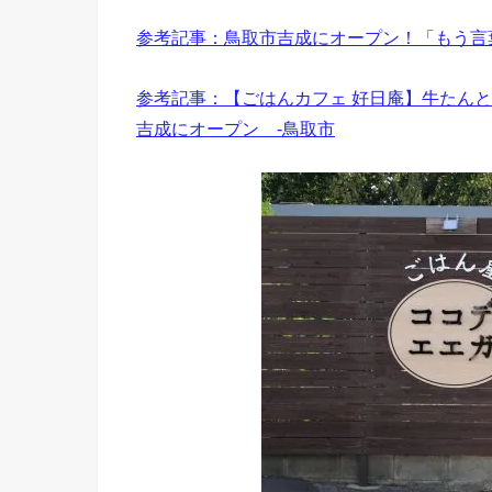
参考記事：鳥取市吉成にオープン！「もう言
参考記事：【ごはんカフェ 好日庵】牛たんと
吉成にオープン -鳥取市