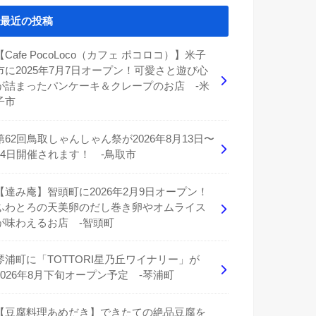
最近の投稿
【Cafe PocoLoco（カフェ ポコロコ）】米子
市に2025年7月7日オープン！可愛さと遊び心
が詰まったパンケーキ＆クレープのお店 -米
子市
第62回鳥取しゃんしゃん祭が2026年8月13日〜
14日開催されます！ -鳥取市
【達み庵】智頭町に2026年2月9日オープン！
ふわとろの天美卵のだし巻き卵やオムライス
が味わえるお店 -智頭町
琴浦町に「TOTTORI星乃丘ワイナリー」が
2026年8月下旬オープン予定 -琴浦町
【豆腐料理あめだき】できたての絶品豆腐を