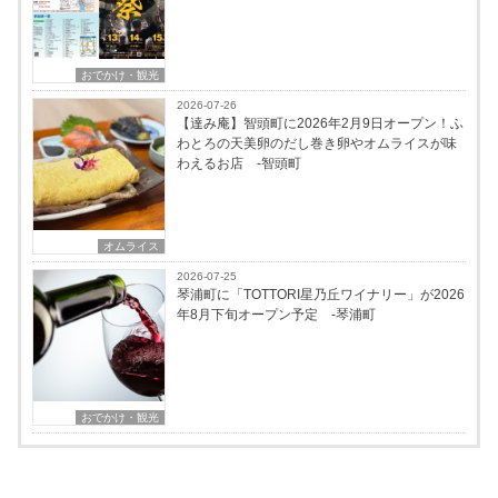
おでかけ・観光
2026-07-26
【達み庵】智頭町に2026年2月9日オープン！ふ
わとろの天美卵のだし巻き卵やオムライスが味
わえるお店 -智頭町
オムライス
2026-07-25
琴浦町に「TOTTORI星乃丘ワイナリー」が2026
年8月下旬オープン予定 -琴浦町
おでかけ・観光