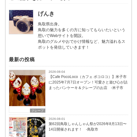
げんき
鳥取県出身。
鳥取の魅力を多くの方に知ってもらいたいという
想いでWebサイトを開設。
鳥取のグルメやおでかけ情報など、魅力溢れるス
ポットを発信していきます！
最新の投稿
2026-08-04
【Cafe PocoLoco（カフェ ポコロコ）】米子市
に2025年7月7日オープン！可愛さと遊び心が詰
まったパンケーキ＆クレープのお店 -米子市
クレープ
2026-08-01
第62回鳥取しゃんしゃん祭が2026年8月13日〜
14日開催されます！ -鳥取市