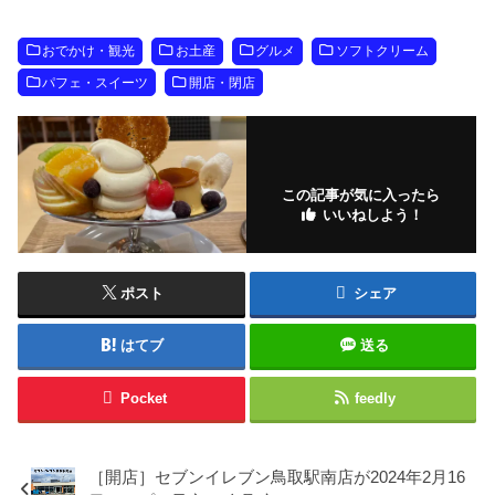
おでかけ・観光
お土産
グルメ
ソフトクリーム
パフェ・スイーツ
開店・閉店
この記事が気に入ったら
いいねしよう！
ポスト
シェア
はてブ
送る
Pocket
feedly
［開店］セブンイレブン鳥取駅南店が2024年2月16