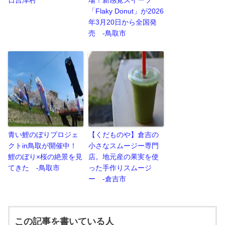
日吉津村
場！新感覚スイーツ
「Flaky Donut」が2026
年3月20日から全国発
売 -鳥取市
青い鯉のぼりプロジェ
【くだものや】倉吉の
クトin鳥取が開催中！
小さなスムージー専門
鯉のぼり×桜の絶景を見
店。地元産の果実を使
てきた -鳥取市
った手作りスムージ
ー -倉吉市
この記事を書いている人