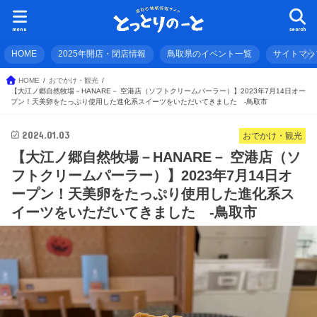
menu
search
HOME
2025年開店・閉店情報
鳥取県のイベント一覧
サイトマッ
HOME
おでかけ・観光
【大江ノ郷自然牧場－HANARE－ 空港店（ソフトクリームパーラー）】2023年7月14日オー
プン！天美卵をたっぷり使用した進化系スイーツをいただいてきました -鳥取市
2024.01.03
おでかけ・観光
【大江ノ郷自然牧場－HANARE－ 空港店（ソ
フトクリームパーラー）】2023年7月14日オ
ープン！天美卵をたっぷり使用した進化系ス
イーツをいただいてきました -鳥取市