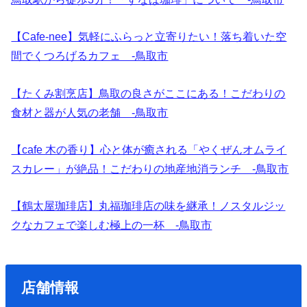
【Cafe-nee】気軽にふらっと立寄りたい！落ち着いた空
間でくつろげるカフェ -鳥取市
【たくみ割烹店】鳥取の良さがここにある！こだわりの
食材と器が人気の老舗 -鳥取市
【cafe 木の香り】心と体が癒される「やくぜんオムライ
スカレー」が絶品！こだわりの地産地消ランチ -鳥取市
【鶴太屋珈琲店】丸福珈琲店の味を継承！ノスタルジッ
クなカフェで楽しむ極上の一杯 -鳥取市
店舗情報