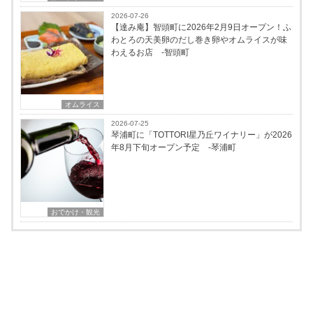
2026-07-26
【達み庵】智頭町に2026年2月9日オープン！ふ
わとろの天美卵のだし巻き卵やオムライスが味
わえるお店 -智頭町
オムライス
2026-07-25
琴浦町に「TOTTORI星乃丘ワイナリー」が2026
年8月下旬オープン予定 -琴浦町
おでかけ・観光