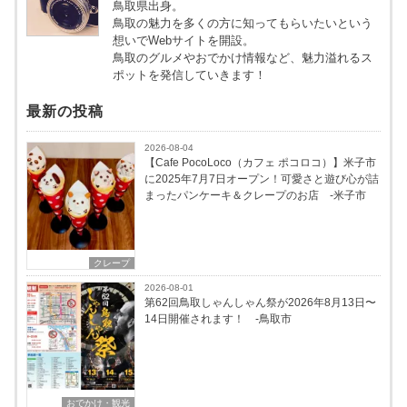
鳥取県出身。
鳥取の魅力を多くの方に知ってもらいたいという
想いでWebサイトを開設。
鳥取のグルメやおでかけ情報など、魅力溢れるス
ポットを発信していきます！
最新の投稿
2026-08-04
【Cafe PocoLoco（カフェ ポコロコ）】米子市
に2025年7月7日オープン！可愛さと遊び心が詰
まったパンケーキ＆クレープのお店 -米子市
クレープ
2026-08-01
第62回鳥取しゃんしゃん祭が2026年8月13日〜
14日開催されます！ -鳥取市
おでかけ・観光