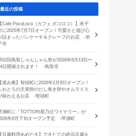
最近の投稿
【Cafe PocoLoco（カフェ ポコロコ）】米子
市に2025年7月7日オープン！可愛さと遊び心
が詰まったパンケーキ＆クレープのお店 -米
子市
第62回鳥取しゃんしゃん祭が2026年8月13日〜
14日開催されます！ -鳥取市
【達み庵】智頭町に2026年2月9日オープン！
ふわとろの天美卵のだし巻き卵やオムライス
が味わえるお店 -智頭町
琴浦町に「TOTTORI星乃丘ワイナリー」が
2026年8月下旬オープン予定 -琴浦町
【豆腐料理あめだき】できたての絶品豆腐を