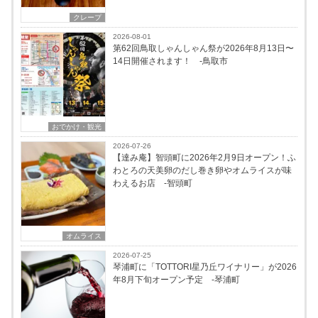
クレープ
2026-08-01
第62回鳥取しゃんしゃん祭が2026年8月13日〜
14日開催されます！ -鳥取市
おでかけ・観光
2026-07-26
【達み庵】智頭町に2026年2月9日オープン！ふ
わとろの天美卵のだし巻き卵やオムライスが味
わえるお店 -智頭町
オムライス
2026-07-25
琴浦町に「TOTTORI星乃丘ワイナリー」が2026
年8月下旬オープン予定 -琴浦町