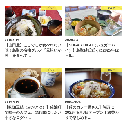
グルメ
グルメ
2018.3.19
2026.3.7
【山田屋】ここでしか食べれない
【SUGAR HIGH（シュガーハ
味！鳥取の名物グルメ「元祖いか
イ）】鳥取砂丘近くに2025年12
丼」を食べて…
月6…
グルメ
カレー
2019.4.14
2023.12.10
【味珈豆結（みかとゆ）】佐治町
【僕のカレー屋さん】智頭に
で唯一のカフェ。隠れ家にしたい
2023年6月3日オープン！週替わ
小さなログハ…
りで楽しめる…