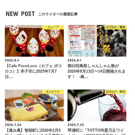
NEW POST
このライターの最新記事
クレープ
おでかけ・観光
2026.8.4
2026.8.1
【Cafe PocoLoco（カフェ ポコ
第62回鳥取しゃんしゃん祭が
ロコ）】米子市に2025年7月7
2026年8月13日〜14日開催されま
日…
す！ -鳥…
オムライス
おでかけ・観光
2026.7.26
2026.7.25
【達み庵】智頭町に2026年2月9
琴浦町に「TOTTORI星乃丘ワイ