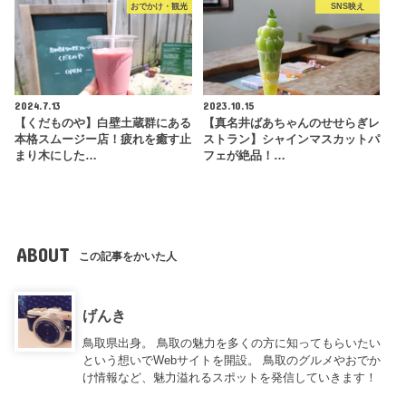
おでかけ・観光
SNS映え
2024.7.13
2023.10.15
【くだものや】白壁土蔵群にある
【真名井ばあちゃんのせせらぎレ
本格スムージー店！疲れを癒す止
ストラン】シャインマスカットパ
まり木にした…
フェが絶品！…
ABOUT
この記事をかいた人
げんき
鳥取県出身。 鳥取の魅力を多くの方に知ってもらいたい
という想いでWebサイトを開設。 鳥取のグルメやおでか
け情報など、魅力溢れるスポットを発信していきます！