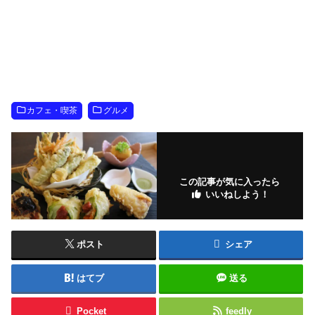
カフェ・喫茶
グルメ
この記事が気に入ったら
いいねしよう！
ポスト
シェア
はてブ
送る
Pocket
feedly