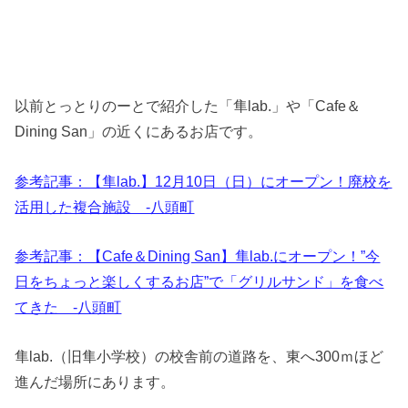
以前とっとりのーとで紹介した「隼lab.」や「Cafe＆
Dining San」の近くにあるお店です。
参考記事：【隼lab.】12月10日（日）にオープン！廃校を
活用した複合施設 -八頭町
参考記事：【Cafe＆Dining San】隼lab.にオープン！”今
日をちょっと楽しくするお店”で「グリルサンド」を食べ
てきた -八頭町
隼lab.（旧隼小学校）の校舎前の道路を、東へ300ｍほど
進んだ場所にあります。