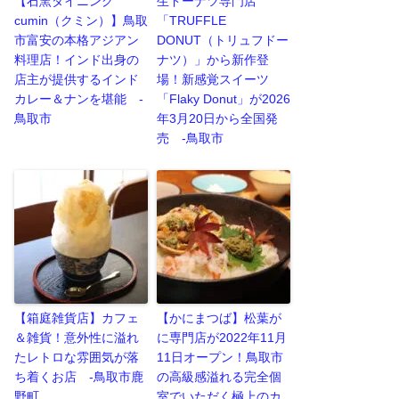
【石窯ダイニング
生ドーナツ専門店
cumin（クミン）】鳥取
「TRUFFLE
市富安の本格アジアン
DONUT（トリュフドー
料理店！インド出身の
ナツ）」から新作登
店主が提供するインド
場！新感覚スイーツ
カレー＆ナンを堪能 -
「Flaky Donut」が2026
鳥取市
年3月20日から全国発
売 -鳥取市
【箱庭雑貨店】カフェ
【かにまつば】松葉が
＆雑貨！意外性に溢れ
に専門店が2022年11月
たレトロな雰囲気が落
11日オープン！鳥取市
ち着くお店 -鳥取市鹿
の高級感溢れる完全個
野町
室でいただく極上のカ