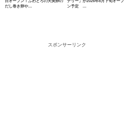
日オープン！ふわとろの天美卵の
ナリー」が2026年8月下旬オープ
だし巻き卵や…
ン予定 …
スポンサーリンク