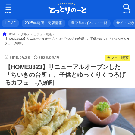
menu
search
HOME
2025年開店・閉店情報
鳥取県のイベント一覧
サイトマッ
HOME
グルメ
カフェ・喫茶
【HOME8823】リニューアルオープンした「ちいきの台所」。子供とゆっくりくつろげるカ
フェ -八頭町
2018.04.28
2022.09.19
カフェ・喫茶
【HOME8823】リニューアルオープンした
「ちいきの台所」。子供とゆっくりくつろげ
るカフェ -八頭町