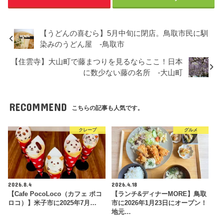
【うどんの喜むら】5月中旬に閉店。鳥取市民に馴
染みのうどん屋 -鳥取市
【住雲寺】大山町で藤まつりを見るならここ！日本
に数少ない藤の名所 -大山町
RECOMMEND
こちらの記事も人気です。
クレープ
グルメ
2026.8.4
2026.4.18
【Cafe PocoLoco（カフェ ポコ
【ランチ&ディナーMORE】鳥取
ロコ）】米子市に2025年7月…
市に2026年1月23日にオープン！
地元…