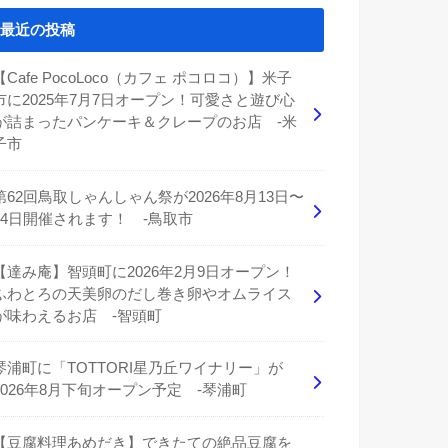
最近の投稿
【Cafe PocoLoco（カフェ ポコロコ）】米子
市に2025年7月7日オープン！可愛さと遊び心
が詰まったパンケーキ＆クレープのお店 -米
子市
第62回鳥取しゃんしゃん祭が2026年8月13日〜
14日開催されます！ -鳥取市
【達み庵】智頭町に2026年2月9日オープン！
ふわとろの天美卵のだし巻き卵やオムライス
が味わえるお店 -智頭町
琴浦町に「TOTTORI星乃丘ワイナリー」が
2026年8月下旬オープン予定 -琴浦町
【豆腐料理あめだき】できたての絶品豆腐を