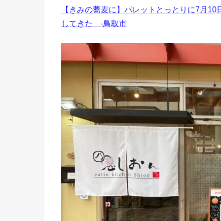
【きみの蕎麦に】パレットとっとりに7月1
してきた -鳥取市