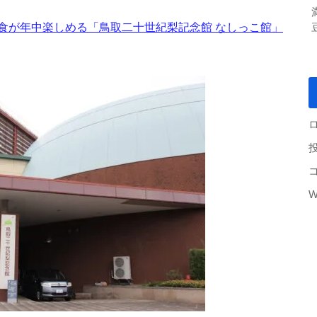
食が年中楽しめる「鳥取二十世紀梨記念館 なしっこ館」
W