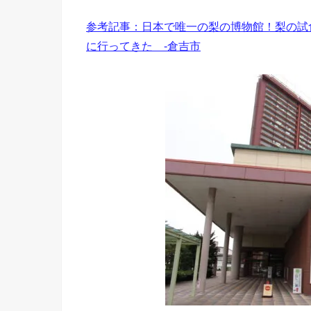
参考記事：日本で唯一の梨の博物館！梨の試
に行ってきた -倉吉市