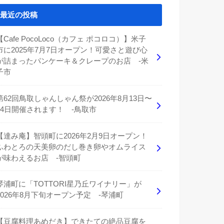
最近の投稿
【Cafe PocoLoco（カフェ ポコロコ）】米子
市に2025年7月7日オープン！可愛さと遊び心
が詰まったパンケーキ＆クレープのお店 -米
子市
第62回鳥取しゃんしゃん祭が2026年8月13日〜
14日開催されます！ -鳥取市
【達み庵】智頭町に2026年2月9日オープン！
ふわとろの天美卵のだし巻き卵やオムライス
が味わえるお店 -智頭町
琴浦町に「TOTTORI星乃丘ワイナリー」が
2026年8月下旬オープン予定 -琴浦町
【豆腐料理あめだき】できたての絶品豆腐を