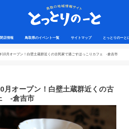
・閉店情報
鳥取県のイベント一覧
サイトマップ
とっとりのーと
1年10月オープン！白壁土蔵群近くの古民家で過ごすほっこりカフェ -倉吉市
年10月オープン！白壁土蔵群近くの古
 -倉吉市