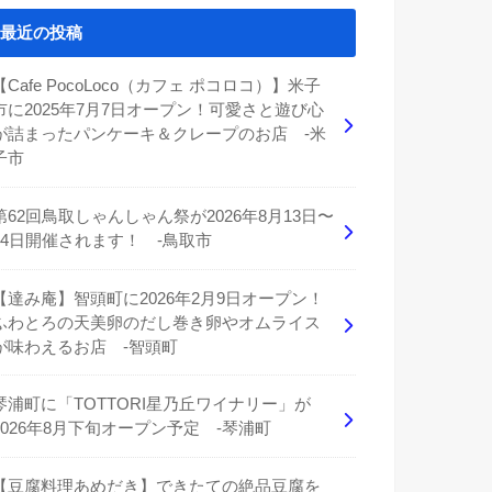
最近の投稿
【Cafe PocoLoco（カフェ ポコロコ）】米子
市に2025年7月7日オープン！可愛さと遊び心
が詰まったパンケーキ＆クレープのお店 -米
子市
第62回鳥取しゃんしゃん祭が2026年8月13日〜
14日開催されます！ -鳥取市
【達み庵】智頭町に2026年2月9日オープン！
ふわとろの天美卵のだし巻き卵やオムライス
が味わえるお店 -智頭町
琴浦町に「TOTTORI星乃丘ワイナリー」が
2026年8月下旬オープン予定 -琴浦町
【豆腐料理あめだき】できたての絶品豆腐を