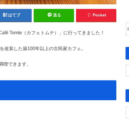
はてブ
送る
Pocket
afé Tomte（カフェトムテ）」に行ってきました！
）」を改装した築100年以上の古民家カフェ。
満喫できます。