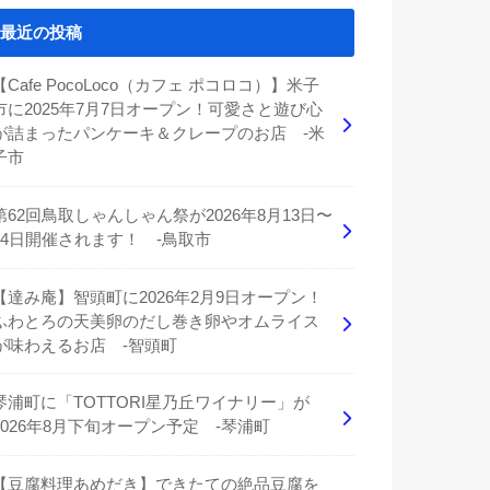
最近の投稿
【Cafe PocoLoco（カフェ ポコロコ）】米子
市に2025年7月7日オープン！可愛さと遊び心
が詰まったパンケーキ＆クレープのお店 -米
子市
第62回鳥取しゃんしゃん祭が2026年8月13日〜
14日開催されます！ -鳥取市
【達み庵】智頭町に2026年2月9日オープン！
ふわとろの天美卵のだし巻き卵やオムライス
が味わえるお店 -智頭町
琴浦町に「TOTTORI星乃丘ワイナリー」が
2026年8月下旬オープン予定 -琴浦町
【豆腐料理あめだき】できたての絶品豆腐を