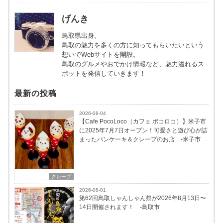
げんき
鳥取県出身。
鳥取の魅力を多くの方に知ってもらいたいという
想いでWebサイトを開設。
鳥取のグルメやおでかけ情報など、魅力溢れるス
ポットを発信していきます！
最新の投稿
2026-08-04
【Cafe PocoLoco（カフェ ポコロコ）】米子市
に2025年7月7日オープン！可愛さと遊び心が詰
まったパンケーキ＆クレープのお店 -米子市
クレープ
2026-08-01
第62回鳥取しゃんしゃん祭が2026年8月13日〜
14日開催されます！ -鳥取市