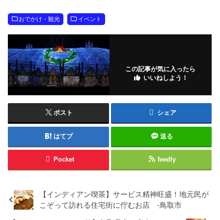
おでかけ・観光
イベント
この記事が気に入ったら
いいねしよう！
ポスト
シェア
はてブ
送る
Pocket
feedly
【インディアン喫茶】サービス精神旺盛！地元民が
こぞって訪れる住宅街に佇むお店 -鳥取市