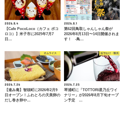
2026.8.4
2026.8.1
【Cafe PocoLoco（カフェ ポコ
第62回鳥取しゃんしゃん祭が
ロコ）】米子市に2025年7月7
2026年8月13日〜14日開催されま
日…
す！ -鳥…
オムライス
おでかけ・観光
2026.7.26
2026.7.25
【達み庵】智頭町に2026年2月9
琴浦町に「TOTTORI星乃丘ワイ
日オープン！ふわとろの天美卵の
ナリー」が2026年8月下旬オープ
だし巻き卵や…
ン予定 …