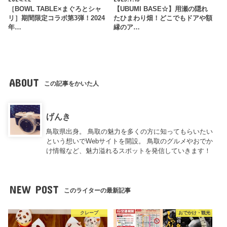
［BOWL TABLE×まぐろとシャ
【UBUMI BASE☆】用瀬の隠れ
リ］期間限定コラボ第3弾！2024
たひまわり畑！どこでもドアや額
年…
縁のア…
ABOUT
この記事をかいた人
げんき
鳥取県出身。 鳥取の魅力を多くの方に知ってもらいたい
という想いでWebサイトを開設。 鳥取のグルメやおでか
け情報など、魅力溢れるスポットを発信していきます！
NEW POST
このライターの最新記事
クレープ
おでかけ・観光