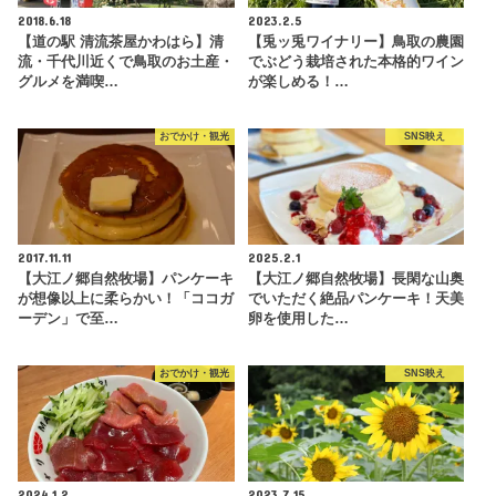
2018.6.18
2023.2.5
【道の駅 清流茶屋かわはら】清
【兎ッ兎ワイナリー】鳥取の農園
流・千代川近くで鳥取のお土産・
でぶどう栽培された本格的ワイン
グルメを満喫…
が楽しめる！…
おでかけ・観光
SNS映え
2017.11.11
2025.2.1
【大江ノ郷自然牧場】パンケーキ
【大江ノ郷自然牧場】長閑な山奥
が想像以上に柔らかい！「ココガ
でいただく絶品パンケーキ！天美
ーデン」で至…
卵を使用した…
おでかけ・観光
SNS映え
2024.1.2
2023.7.15