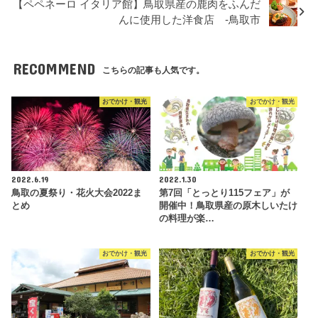
【ペペネーロ イタリア館】鳥取県産の鹿肉をふんだ
んに使用した洋食店 -鳥取市
RECOMMEND
こちらの記事も人気です。
おでかけ・観光
おでかけ・観光
2022.6.19
2022.1.30
鳥取の夏祭り・花火大会2022ま
第7回「とっとり115フェア」が
とめ
開催中！鳥取県産の原木しいたけ
の料理が楽…
おでかけ・観光
おでかけ・観光