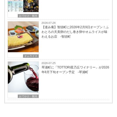
おでかけ・観光
2026-07-26
【達み庵】智頭町に2026年2月9日オープン！ふ
わとろの天美卵のだし巻き卵やオムライスが味
わえるお店 -智頭町
オムライス
2026-07-25
琴浦町に「TOTTORI星乃丘ワイナリー」が2026
年8月下旬オープン予定 -琴浦町
おでかけ・観光