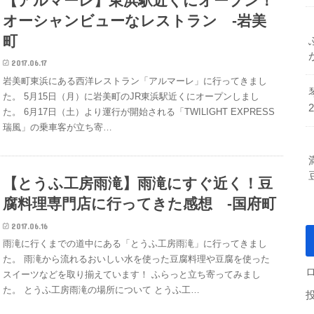
【アルマーレ】東浜駅近くにオープン！
オーシャンビューなレストラン -岩美
町
2017.06.17
岩美町東浜にある西洋レストラン「アルマーレ」に行ってきまし
た。 5月15日（月）に岩美町のJR東浜駅近くにオープンしまし
た。 6月17日（土）より運行が開始される「TWILIGHT EXPRESS
瑞風」の乗車客が立ち寄…
【とうふ工房雨滝】雨滝にすぐ近く！豆
腐料理専門店に行ってきた感想 -国府町
2017.06.16
雨滝に行くまでの道中にある「とうふ工房雨滝」に行ってきまし
た。 雨滝から流れるおいしい水を使った豆腐料理や豆腐を使った
スイーツなどを取り揃えています！ ふらっと立ち寄ってみまし
た。 とうふ工房雨滝の場所について とうふ工…