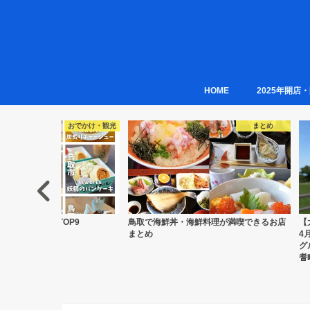
HOME
2025年開店
まとめ
おでかけ・観光
丼・海鮮料理が満喫できるお店
【大山まきばみるくの里】伯耆町に2026年
鳥
4月18日リニューアルオープン！大自然と
メ
グルメを満喫できる人気観光スポット -伯
耆町