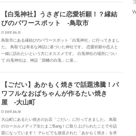
W
【白兎神社】うさぎに恋愛祈願！？縁結
びのパワースポット -鳥取市
2017.06.13
鳥取市にある縁結びのパワースポット「白兎神社」に行ってきまし
た。 鳥取では有名な神話に基づいた神社です。 恋愛祈願や恋人と
一緒に訪れたいという方にオススメです。 白兎神社の場所につい
て 白兎神社は、神話「因幡の白兎」に基…
【ごだい】あかもく焼きで話題沸騰！パ
ワフルなおばちゃんが作るたい焼き
屋 -大山町
2017.06.12
大山町にあるたい焼きのお店「ごだい」に行ってきました。 鳥取
のローカルメディア生たまごBang！に取り上げられたことで今話
題になっています！ テレビでも放送された「あかもく焼き」を求