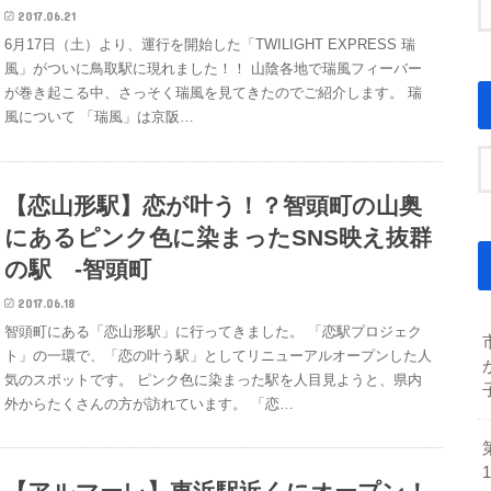
2017.06.21
6月17日（土）より、運行を開始した「TWILIGHT EXPRESS 瑞
風」がついに鳥取駅に現れました！！ 山陰各地で瑞風フィーバー
が巻き起こる中、さっそく瑞風を見てきたのでご紹介します。 瑞
風について 「瑞風」は京阪…
【恋山形駅】恋が叶う！？智頭町の山奥
にあるピンク色に染まったSNS映え抜群
の駅 -智頭町
2017.06.18
智頭町にある「恋山形駅」に行ってきました。 「恋駅プロジェク
ト」の一環で、「恋の叶う駅」としてリニューアルオープンした人
気のスポットです。 ピンク色に染まった駅を人目見ようと、県内
外からたくさんの方が訪れています。 「恋…