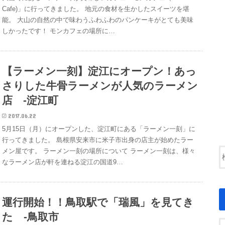
Cafe)」に行ってきました。 地元の食材を生かしたスイーツを堪
能。 大山の自然の中で味わうふわふわのパンケーキがとても美味
しかったです！ モンカフェの場所に…
【ラーメン一刻】淀江にオープン！あっ
さりした牛骨ラーメンが人気のラーメン
店 -淀江町
2017.06.22
5月15日（月）にオープンした、淀江町にある「ラーメン一刻」に
行ってきました。 島根県安来市に米子市出身の店主が始めたラー
メン屋です。 ラーメン一刻の場所について ラーメン一刻は、様々
なラーメン店が軒を連ねる淀江の国道9…
運行開始！！鳥取駅で「瑞風」を見てき
た -鳥取市