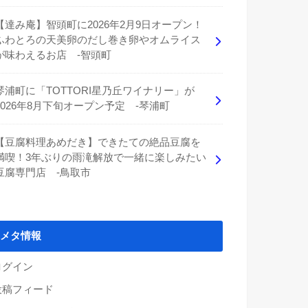
【達み庵】智頭町に2026年2月9日オープン！
ふわとろの天美卵のだし巻き卵やオムライス
が味わえるお店 -智頭町
琴浦町に「TOTTORI星乃丘ワイナリー」が
2026年8月下旬オープン予定 -琴浦町
【豆腐料理あめだき】できたての絶品豆腐を
満喫！3年ぶりの雨滝解放で一緒に楽しみたい
豆腐専門店 -鳥取市
メタ情報
ログイン
投稿フィード