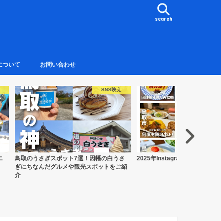
search
について
お問い合わせ
おでかけ・観光
さ
2025年Instagram人気記事TOP9
鳥取で海鮮丼・海鮮料理が満喫
紹
まとめ