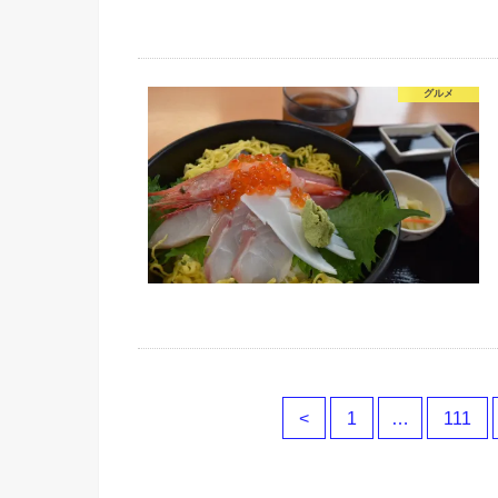
グルメ
<
1
…
111