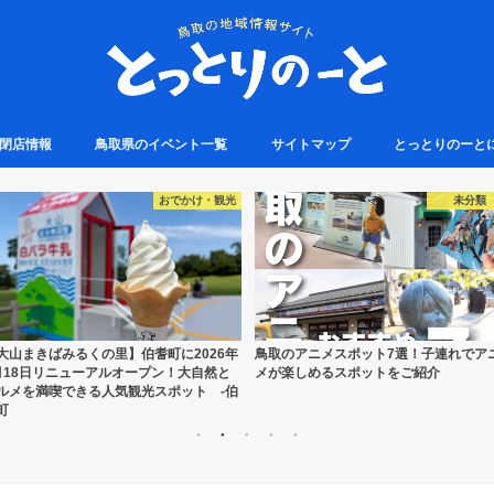
・閉店情報
鳥取県のイベント一覧
サイトマップ
とっとりのーと
未分類
SNS映え
取のアニメスポット7選！子連れでアニ
鳥取のうさぎスポット7選！因幡の白う
が楽しめるスポットをご紹介
ぎにちなんだグルメや観光スポットをご
介