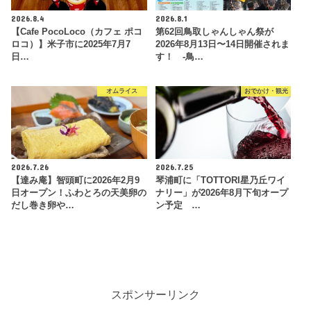
2026.8.4
2026.8.1
【Cafe PocoLoco（カフェ ポコ
第62回鳥取しゃんしゃん祭が
ロコ）】米子市に2025年7月7
2026年8月13日〜14日開催されま
日…
す！ -鳥…
オムライス
おでかけ・観光
2026.7.26
2026.7.25
【達み庵】智頭町に2026年2月9
琴浦町に「TOTTORI星乃丘ワイ
日オープン！ふわとろの天美卵の
ナリー」が2026年8月下旬オープ
だし巻き卵や…
ン予定 …
スポンサーリンク