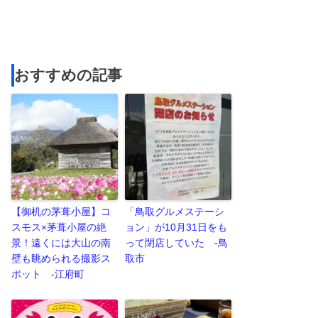
おすすめの記事
【御机の茅葺小屋】コ
「鳥取グルメステーシ
スモス×茅葺小屋の絶
ョン」が10月31日をも
景！遠くには大山の南
って閉店していた -鳥
壁も眺められる撮影ス
取市
ポット -江府町