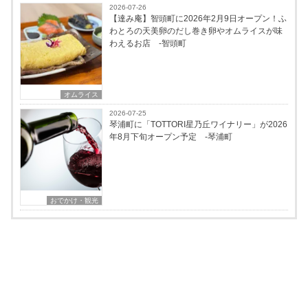
2026-07-26
【達み庵】智頭町に2026年2月9日オープン！ふ
わとろの天美卵のだし巻き卵やオムライスが味
わえるお店 -智頭町
オムライス
2026-07-25
琴浦町に「TOTTORI星乃丘ワイナリー」が2026
年8月下旬オープン予定 -琴浦町
おでかけ・観光