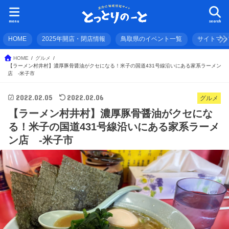
menu
search
HOME
2025年開店・閉店情報
鳥取県のイベント一覧
サイトマッ
HOME
グルメ
【ラーメン村井村】濃厚豚骨醤油がクセになる！米子の国道431号線沿いにある家系ラーメン
店 -米子市
2022.02.05
2022.02.06
グルメ
【ラーメン村井村】濃厚豚骨醤油がクセにな
る！米子の国道431号線沿いにある家系ラーメ
ン店 -米子市