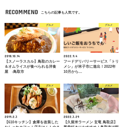
RECOMMEND
こちらの記事も人気です。
グルメ
グルメ
2018.10.14
2022.9.4
【スノーラスカル】鳥取のカレー
フードデリバリーサービス「トリ
＆オムライスが食べられる洋食
メシ」が米子市に進出！2022年
屋 -鳥取市
10月から…
グルメ
グルメ
2019.2.3
2022.3.29
【610キッチン】倉庫を改装した
【久留米ラーメン 玄竜 鳥取店】