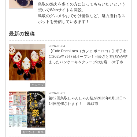
鳥取の魅力を多くの方に知ってもらいたいという
想いでWebサイトを開設。
鳥取のグルメやおでかけ情報など、魅力溢れるス
ポットを発信していきます！
最新の投稿
2026-08-04
【Cafe PocoLoco（カフェ ポコロコ）】米子市
に2025年7月7日オープン！可愛さと遊び心が詰
まったパンケーキ＆クレープのお店 -米子市
クレープ
2026-08-01
第62回鳥取しゃんしゃん祭が2026年8月13日〜
14日開催されます！ -鳥取市
おでかけ・観光