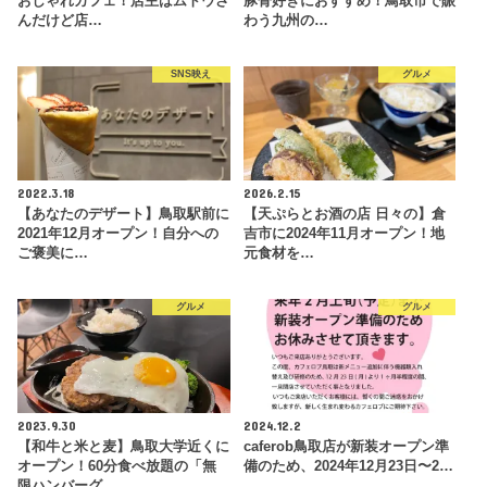
おしゃれカフェ！店主はムトウさ
豚骨好きにおすすめ！鳥取市で賑
んだけど店…
わう九州の…
SNS映え
グルメ
2022.3.18
2026.2.15
【あなたのデザート】鳥取駅前に
【天ぷらとお酒の店 日々の】倉
2021年12月オープン！自分への
吉市に2024年11月オープン！地
ご褒美に…
元食材を…
グルメ
グルメ
2023.9.30
2024.12.2
【和牛と米と麦】鳥取大学近くに
caferob鳥取店が新装オープン準
オープン！60分食べ放題の「無
備のため、2024年12月23日〜2…
限ハンバーグ…