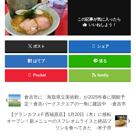
この記事が気に入ったら
いいねしよう！
ポスト
シェア
はてブ
送る
Pocket
feedly
倉吉市に「鳥取県立美術館」が2025年春に開館予
定！倉吉パークスクエアの一角に建設中 -倉吉市
【グランカフェF 西福原店】1月20日（木）に移転
オープン！新メニューのスフレオムライスと絶品プ
リンを食べてきた -米子市