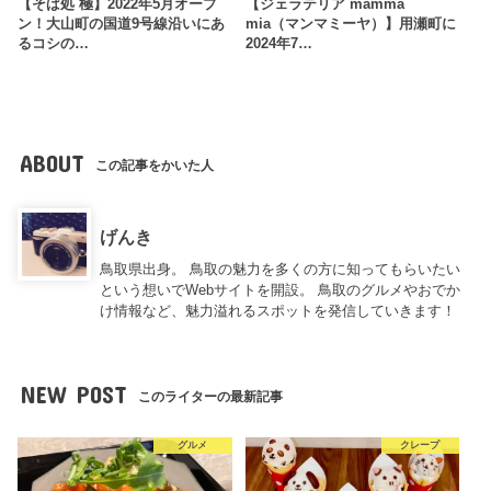
【そば処 極】2022年5月オープ
【ジェラテリア mamma
ン！大山町の国道9号線沿いにあ
mia（マンマミーヤ）】用瀬町に
るコシの…
2024年7…
ABOUT
この記事をかいた人
げんき
鳥取県出身。 鳥取の魅力を多くの方に知ってもらいたい
という想いでWebサイトを開設。 鳥取のグルメやおでか
け情報など、魅力溢れるスポットを発信していきます！
NEW POST
このライターの最新記事
グルメ
クレープ