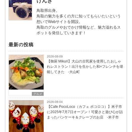
げんき
鳥取県出身。
鳥取の魅力を多くの方に知ってもらいたいという
想いでWebサイトを開設。
鳥取のグルメやおでかけ情報など、魅力溢れるス
ポットを発信していきます！
最新の投稿
2026-08-09
【御厨 Mikuri】大山の古民家を使用したおしゃ
れレストラン！出汁を生かした和×フレンチを堪
能してきた -大山町
グルメ
2026-08-04
【Cafe PocoLoco（カフェ ポコロコ）】米子市
に2025年7月7日オープン！可愛さと遊び心が詰
まったパンケーキ＆クレープのお店 -米子市