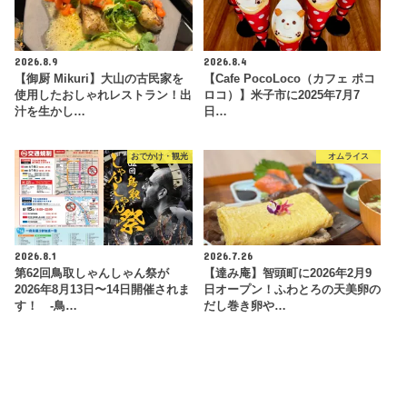
2026.8.9
2026.8.4
【御厨 Mikuri】大山の古民家を
【Cafe PocoLoco（カフェ ポコ
使用したおしゃれレストラン！出
ロコ）】米子市に2025年7月7
汁を生かし…
日…
おでかけ・観光
オムライス
2026.8.1
2026.7.26
第62回鳥取しゃんしゃん祭が
【達み庵】智頭町に2026年2月9
2026年8月13日〜14日開催されま
日オープン！ふわとろの天美卵の
す！ -鳥…
だし巻き卵や…