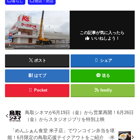
暮らし
開店・閉店
この記事が気に入ったら
いいねしよう！
ポスト
シェア
はてブ
送る
Pocket
feedly
鳥取シネマが6月19日（金）から営業再開！6月26日
（金）からスタジオジブリを特別上映
「めんふぁん食堂 米子店」でワンコイン弁当を堪
能！6月限定の鳥取応援テイクアウトをご紹介 -米