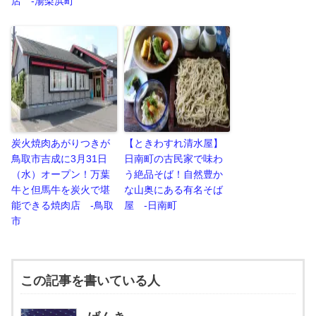
店 -湯梨浜町
炭火焼肉あがりつきが
【ときわすれ清水屋】
鳥取市吉成に3月31日
日南町の古民家で味わ
（水）オープン！万葉
う絶品そば！自然豊か
牛と但馬牛を炭火で堪
な山奥にある有名そば
能できる焼肉店 -鳥取
屋 -日南町
市
この記事を書いている人