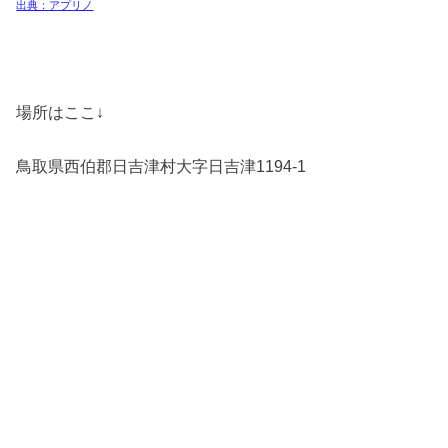
出典：アプリノ
場所はここ↓
鳥取県西伯郡日吉津村大字日吉津1194-1