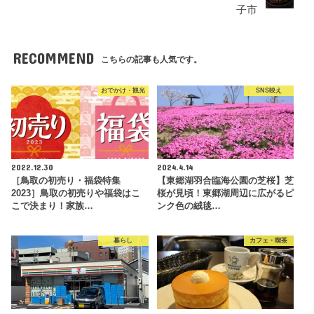
子市
RECOMMEND
こちらの記事も人気です。
おでかけ・観光
SNS映え
2022.12.30
2024.4.14
［鳥取の初売り・福袋特集
【東郷湖羽合臨海公園の芝桜】芝
2023］鳥取の初売りや福袋はこ
桜が見頃！東郷湖周辺に広がるピ
こで決まり！家族…
ンク色の絨毯…
暮らし
カフェ・喫茶