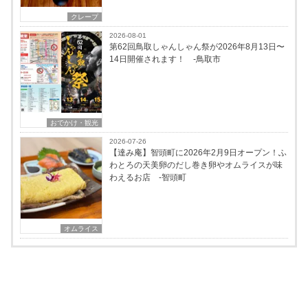
クレープ
2026-08-01
第62回鳥取しゃんしゃん祭が2026年8月13日〜
14日開催されます！ -鳥取市
おでかけ・観光
2026-07-26
【達み庵】智頭町に2026年2月9日オープン！ふ
わとろの天美卵のだし巻き卵やオムライスが味
わえるお店 -智頭町
オムライス