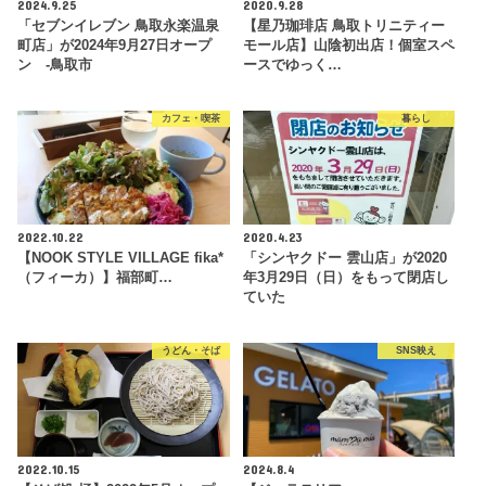
2024.9.25
2020.9.28
「セブンイレブン 鳥取永楽温泉
【星乃珈琲店 鳥取トリニティー
町店」が2024年9月27日オープ
モール店】山陰初出店！個室スペ
ン -鳥取市
ースでゆっく…
カフェ・喫茶
暮らし
2022.10.22
2020.4.23
【NOOK STYLE VILLAGE fika*
「シンヤクドー 雲山店」が2020
（フィーカ）】福部町…
年3月29日（日）をもって閉店し
ていた
うどん・そば
SNS映え
2022.10.15
2024.8.4