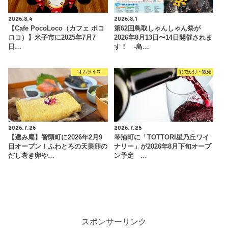
2026.8.4
2026.8.1
【Cafe PocoLoco（カフェ ポコ
第62回鳥取しゃんしゃん祭が
ロコ）】米子市に2025年7月7
2026年8月13日〜14日開催されま
日…
す！ -鳥…
オムライス
おでかけ・観光
2026.7.26
2026.7.25
【達み庵】智頭町に2026年2月9
琴浦町に「TOTTORI星乃丘ワイ
日オープン！ふわとろの天美卵の
ナリー」が2026年8月下旬オープ
だし巻き卵や…
ン予定 …
スポンサーリンク