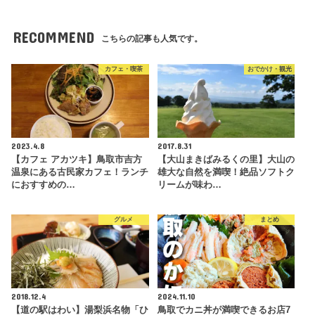
RECOMMEND
こちらの記事も人気です。
カフェ・喫茶
おでかけ・観光
2023.4.8
2017.8.31
【カフェ アカツキ】鳥取市吉方
【大山まきばみるくの里】大山の
温泉にある古民家カフェ！ランチ
雄大な自然を満喫！絶品ソフトク
におすすめの…
リームが味わ…
グルメ
まとめ
2018.12.4
2024.11.10
【道の駅はわい】湯梨浜名物「ひ
鳥取でカニ丼が満喫できるお店7