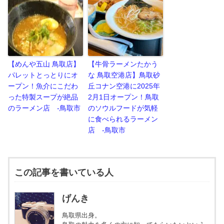
【めんや五山 鳥取店】
【牛骨ラーメンたかう
パレットとっとりにオ
な 鳥取空港店】鳥取砂
ープン！魚介にこだわ
丘コナン空港に2025年
った特製スープが絶品
2月1日オープン！鳥取
のラーメン店 -鳥取市
のソウルフードが気軽
に食べられるラーメン
店 -鳥取市
この記事を書いている人
げんき
鳥取県出身。