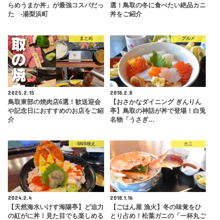
らめうまか丼」が最強コスパだっ
選！鳥取の冬に食べたい絶品カニ
た -湯梨浜町
丼をご紹介
まとめ
グルメ
2025.2.15
2018.2.8
鳥取東部の焼肉店6選！歓送迎会
【おさかなダイニング ぎんりん
や記念日におすすめのお店をご紹
亭】鳥取の神話が丼で登場！白兎
介
名物「うさぎ…
SNS映え
カニ
2024.2.4
2018.1.16
【天然海水いけす海陽亭】ど迫力
【ごはん屋 漁火】冬の味覚をひ
の紅がに丼！見た目でも楽しめる
とり占め！松葉ガニの「一杯丸ご