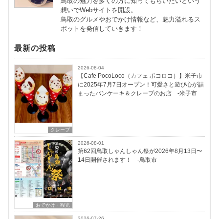
鳥取の魅力を多くの方に知ってもらいたいという
想いでWebサイトを開設。
鳥取のグルメやおでかけ情報など、魅力溢れるス
ポットを発信していきます！
最新の投稿
2026-08-04
【Cafe PocoLoco（カフェ ポコロコ）】米子市
に2025年7月7日オープン！可愛さと遊び心が詰
まったパンケーキ＆クレープのお店 -米子市
クレープ
2026-08-01
第62回鳥取しゃんしゃん祭が2026年8月13日〜
14日開催されます！ -鳥取市
おでかけ・観光
2026-07-26