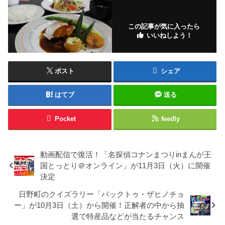
この記事が気に入ったら
いいねしよう！
ポスト
シェア
はてブ
送る
Pocket
feedly
動画配信で復活！「名探偵コナンまつりinまんが王
国とっとり＠オンライン」が11月3日（火）に開催
決定
日野町のクイズラリー「バックトゥ・ザヒノチョ
ー」が10月3日（土）から開催！正解者の中から抽
選で特産品などが当たるチャンス