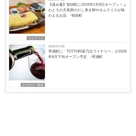
【達み庵】智頭町に2026年2月9日オープン！ふ
わとろの天美卵のだし巻き卵やオムライスが味
わえるお店 -智頭町
オムライス
2026-07-25
琴浦町に「TOTTORI星乃丘ワイナリー」が2026
年8月下旬オープン予定 -琴浦町
おでかけ・観光